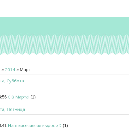
я
2014
»
»
Март
та, Суббота
С 8 Марта!
4:56
(1)
та, Пятница
Наш кисяяяяяяя вырос xD
0:41
(1)