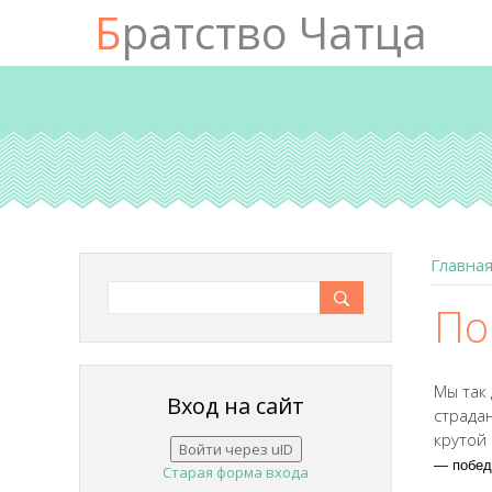
Братство Чатца
Главна
По
Мы так
Вход на сайт
страда
крутой
Войти через uID
— побед
Старая форма входа