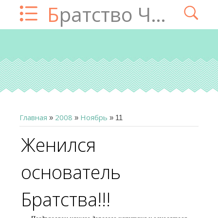
Братство Чатца
Главная
2008
Ноябрь
»
»
»
11
Женился
основатель
Братства!!!