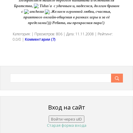
Поздравляем нашего дорогого капитана и основателя
Братства,
Tidus'a
с удачным и, надеемся, долгим браком
с
anchezzz
. Желаем огромной любви, счастья,
приятного онлайн-общения в рамках игры и за её
пределами!))) Ребята, вы прекрасная пара!)
Категория:
| Просмотров: 806 | Дата:
11.11.2008
| Рейтинг:
0.0/0 |
Комментарии (7)
Вход на сайт
Войти через uID
Старая форма входа