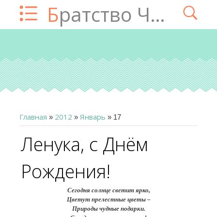
Братство Чатца
Главная
2012
Январь
»
»
»
17
Ленука, с Днём
Рождения!
Сегодня солнце светит ярко,
Цветут прелестные цветы –
Природы чудные подарки.